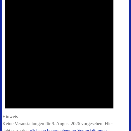
für
9.
August
2026
Hinweis
Keine Veranstaltungen für 9. August 2026 vorgesehen. Hier
geht es zu den
nächsten bevorstehenden Veranstaltungen
.