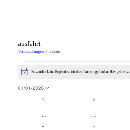
ausfahrt
Veranstaltungen
ausfahrt
Veranstaltungen
Es wurden keine Ergebnisse für diese Ansicht gefunden. Hier geht es z
Hinweis
01/01/2026
Datum
Kalender
M
MONTAG
D
DIENSTAG
wählen.
von
0
0
29
30
Veranstaltungen
Veranstaltungen
0
0
5
6