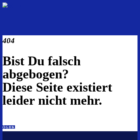
404
Bist Du falsch
abgebogen?
Diese Seite existiert
leider nicht mehr.
ÖGHK